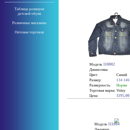
Таблица размеров
детской обуви
Розничные магазины
Оптовая торговля
Модель
110002
Джинсовка
Цвет:
Синий
Размер:
134
146
Размерность:
Норма
Торговая марка:
Viday
Цена:
1195,00
Модель
111004
Джемпер