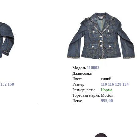
Модель
110003
Джинсовка
Цвет:
синий
152
158
Размер:
110
116
128
134
Размерность:
Норма
Торговая марка:
Motion
Цена:
995,00