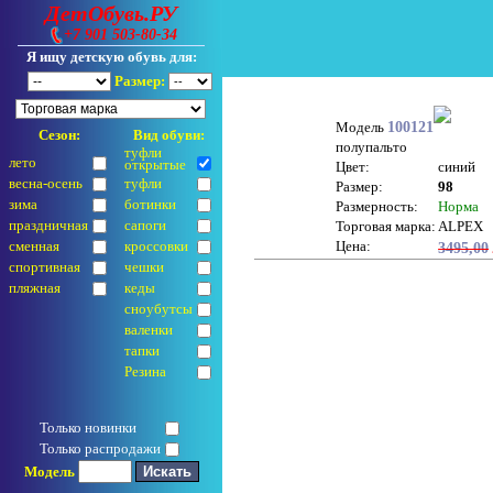
ДетОбувь.РУ
+7 901 503-80-34
Я ищу детскую обувь для:
Размер:
Модель
100121
Сезон:
Вид обуви:
полупальто
туфли
лето
открытые
Цвет:
синий
весна-осень
туфли
Размер:
98
зима
ботинки
Размерность:
Норма
праздничная
сапоги
Торговая марка:
ALPEX
сменная
кроссовки
Цена:
3495,00
спортивная
чешки
пляжная
кеды
сноубутсы
валенки
тапки
Резина
Только новинки
Только распродажи
Модель