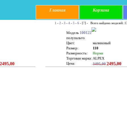
Главная
Корзина
1
-
2
-
3
-
4
-
5
-
6
- [
7
] - Всего найдено моделей: 1
Модель
100122
полупальто
Цвет:
малиновый
Размер:
110
Размерность:
Норма
Торговая марка:
ALPEX
2495,00
Цена:
2495,00
3495,00