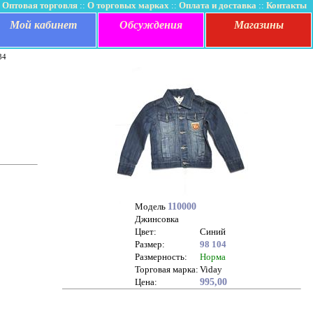
Оптовая торговля
::
О торговых марках
::
Оплата и доставка
::
Контакты
Мой кабинет
Обсуждения
Магазины
34
Модель
110000
Джинсовка
Цвет:
Синий
Размер:
98
104
Размерность:
Норма
Торговая марка:
Viday
Цена:
995,00