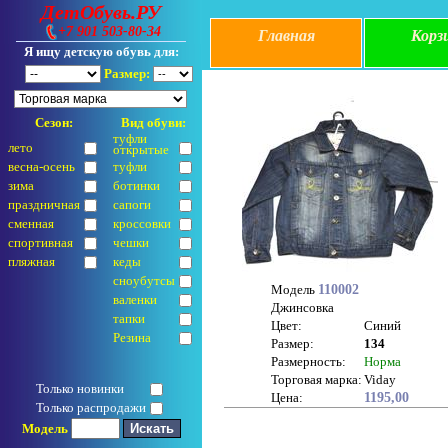
ДетОбувь.РУ
+7 901 503-80-34
Главная
Корз
Я ищу детскую обувь для:
Размер:
Сезон:
Вид обуви:
туфли
лето
открытые
весна-осень
туфли
зима
ботинки
праздничная
сапоги
сменная
кроссовки
спортивная
чешки
пляжная
кеды
сноубутсы
Модель
110002
валенки
Джинсовка
тапки
Цвет:
Синий
Резина
Размер:
134
Размерность:
Норма
Торговая марка:
Viday
Только новинки
Цена:
1195,00
Только распродажи
Модель