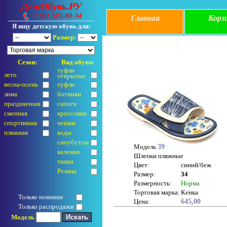
ДетОбувь.РУ
+7 901 503-80-34
Главная
Корз
Я ищу детскую обувь для:
Размер:
Сезон:
Вид обуви:
туфли
лето
открытые
весна-осень
туфли
зима
ботинки
праздничная
сапоги
сменная
кроссовки
спортивная
чешки
пляжная
кеды
сноубутсы
Модель
39
валенки
Шлепки пляжные
тапки
Цвет:
синий/беж
Резина
Размер:
34
Размерность:
Норма
Торговая марка:
Кенка
Только новинки
Цена:
645,00
Только распродажи
Модель